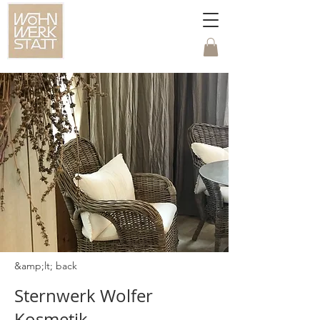
&amp;lt; back
Sternwerk Wolfer
Kosmetik