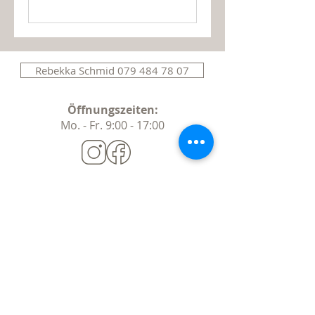
Rebekka Schmid 079 484 78 07
Öffnungszeiten
:
Mo. - Fr. 9:00 - 17:00
Holzwerkstatt AG / Wohnwerkstatt
Rheinstrasse 67 7012 Felsberg
info@wohn-werkstatt.ch
2023 Copyright Wohnwerkstatt Felsberg
AGB
Impres
sum
Datenschutzerklärung